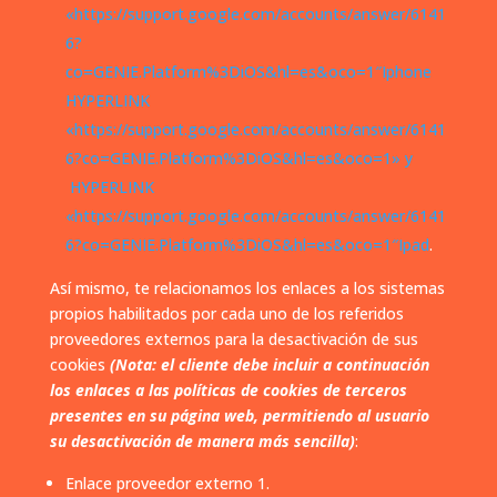
«https://support.google.com/accounts/answer/6141
6?
co=GENIE.Platform%3DiOS&hl=es&oco=1″Iphone
HYPERLINK
«https://support.google.com/accounts/answer/6141
6?co=GENIE.Platform%3DiOS&hl=es&oco=1» y
HYPERLINK
«https://support.google.com/accounts/answer/6141
6?co=GENIE.Platform%3DiOS&hl=es&oco=1″Ipad
.
Así mismo, te relacionamos los enlaces a los sistemas
propios habilitados por cada uno de los referidos
proveedores externos para la desactivación de sus
cookies
(Nota: el cliente debe incluir a continuación
los enlaces a las políticas de cookies de terceros
presentes en su página web, permitiendo al usuario
su desactivación de manera más sencilla)
:
Enlace proveedor externo 1.