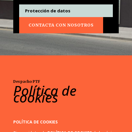
Protección de datos
CONTACTA CON NOSOTROS
Despacho PTF
Política de
cookies
POLÍTICA DE COOKIES