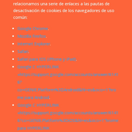
relacionamos una serie de enlaces a las pautas de
desactivación de cookies de los navegadores de uso
común:
Google Chrome
.
Mozilla Firefox
.
Internet Explorer
.
Safari
.
Safari para IOS (iPhone y iPad)
.
Google C HYPERLINK
«https://support.google.com/accounts/answer/6141
6?
co=GENIE.Platform%3DAndroid&hl=es&oco=1″hro
me para Android
.
Google C HYPERLINK
«https://support.google.com/accounts/answer/6141
6?co=GENIE.Platform%3DiOS&hl=es&oco=1″hrome
para HYPERLINK