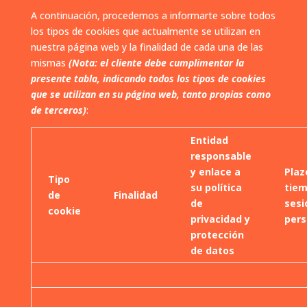
A continuación, procedemos a informarte sobre todos
los tipos de cookies que actualmente se utilizan en
nuestra página web y la finalidad de cada una de las
mismas
(Nota: el cliente debe cumplimentar la
presente tabla, indicando todos los tipos de cookies
que se utilizan en su página web, tanto propias como
de terceros)
:
Entidad
responsable
y enlace a
Plaz
Tipo
su política
tiem
de
Finalidad
de
sesi
cookie
privacidad y
pers
protección
de datos