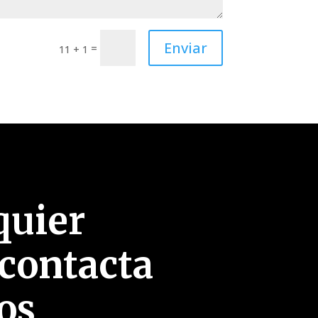
Enviar
=
11 + 1
quier
 contacta
os