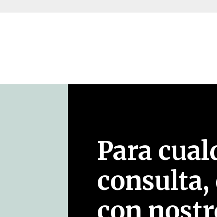
Para cual
consulta,
con nostr