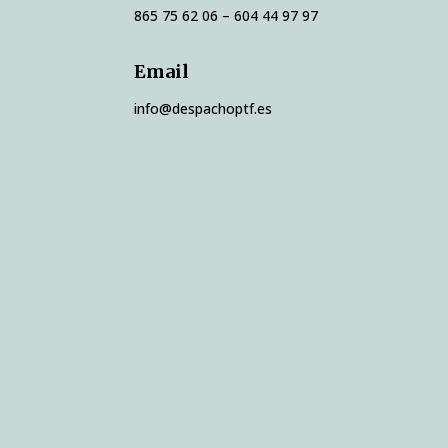
865 75 62 06 – 604 44 97 97
Email
info@despachoptf.es